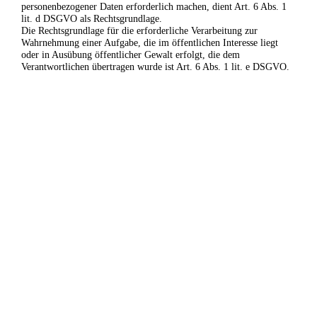
personenbezogener Daten erforderlich machen, dient Art. 6 Abs. 1
lit. d DSGVO als Rechtsgrundlage.
Die Rechtsgrundlage für die erforderliche Verarbeitung zur
Wahrnehmung einer Aufgabe, die im öffentlichen Interesse liegt
oder in Ausübung öffentlicher Gewalt erfolgt, die dem
Verantwortlichen übertragen wurde ist Art. 6 Abs. 1 lit. e DSGVO.
Die Rechtsgrundlage für die Verarbeitung zur Wahrung unserer
berechtigten Interessen ist Art. 6 Abs. 1 lit. f DSGVO.
Die Verarbeitung von Daten zu anderen Zwecken als denen, zu
denen sie ehoben wurden, bestimmt sich nach den Vorgaben des Art
6 Abs. 4 DSGVO.
Die Verarbeitung von besonderen Kategorien von Daten
(entsprechend Art. 9 Abs. 1 DSGVO) bestimmt sich nach den
Vorgaben des Art. 9 Abs. 2 DSGVO.
Sicherheitsmaßnahmen
Wir treffen nach Maßgabe der gesetzlichen Vorgabenunter
Berücksichtigung des Stands der Technik, der
Implementierungskosten und der Art, des Umfangs, der Umstände
und der Zwecke der Verarbeitung sowie der unterschiedlichen
Eintrittswahrscheinlichkeit und Schwere des Risikos für die Rechte
und Freiheiten natürlicher Personen, geeignete technische und
organisatorische Maßnahmen, um ein dem Risiko angemessenes
Schutzniveau zu gewährleisten.